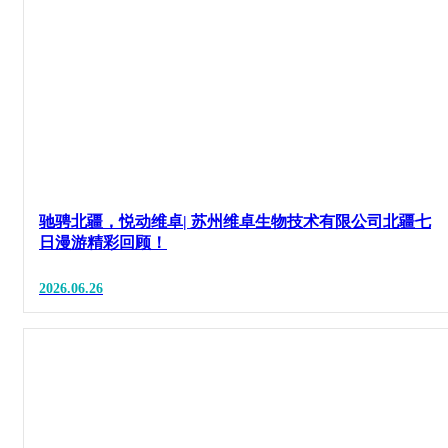
驰骋北疆，悦动维卓| 苏州维卓生物技术有限公司北疆七
日漫游精彩回顾！
2026.06.26