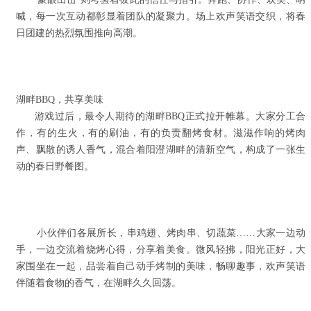
喊，每一次互动都彰显着团队的凝聚力。场上欢声笑语交织，将春
日团建的热烈氛围推向高潮。
湖畔BBQ，共享美味
游戏过后，最令人期待的湖畔BBQ正式拉开帷幕。大家分工合
作，有的生火，有的刷油，有的负责翻烤食材。滋滋作响的烤肉
声、飘散的诱人香气，混合着阳澄湖畔的清新空气，构成了一张生
动的春日野餐图。
小伙伴们各展所长，串鸡翅、烤肉串、切蔬菜……大家一边动
手，一边交流着烧烤心得，分享着美食。微风轻拂，阳光正好，大
家围坐在一起，品尝着自己动手烤制的美味，畅聊趣事，欢声笑语
伴随着食物的香气，在湖畔久久回荡。