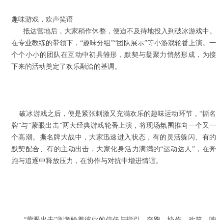
趣味游戏，欢声笑语
抵达营地后，大家稍作休整，便迫不及待地投入到破冰游戏中。
在专业教练的带领下，“趣味分组”“团队展示”等小游戏轮番上演。一
个个小小的团队在互动中初具雏形，默契与凝聚力悄然形成，为接
下来的活动奠定了欢乐融洽的基调。
破冰游戏之后，便是紧张刺激又充满欢乐的趣味运动环节，“撕名
牌”与“蒙眼出击”两大经典游戏轮番上演，将现场氛围推向一个又一
个高潮。撕名牌大战中，大家迅速进入状态，有的灵活躲闪、有的
默契配合、有的主动出击，大家化身活力满满的“运动达人”，在奔
跑与追逐中释放压力，在协作与对抗中增进情谊。
“蒙眼出击”则考验着彼此的信任与指引。奔跑、协作、欢笑、呐