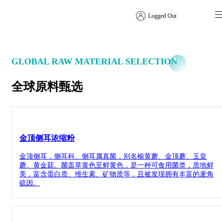
Logged Out
特色方案
GLOBAL RAW MATERIAL SELECTION
全球原料甄选
金顶侧耳浓缩粉
金顶侧耳，侧耳科、侧耳属真菌，别名榆黄蘑、金顶蘑、玉皇
蘑、黄金菇。菌盖草黄色至鲜黄色，是一种可食用菌类，质地鲜
美，富含蛋白质、维生素、矿物质等，且被发现拥有丰富的麦角
硫因。