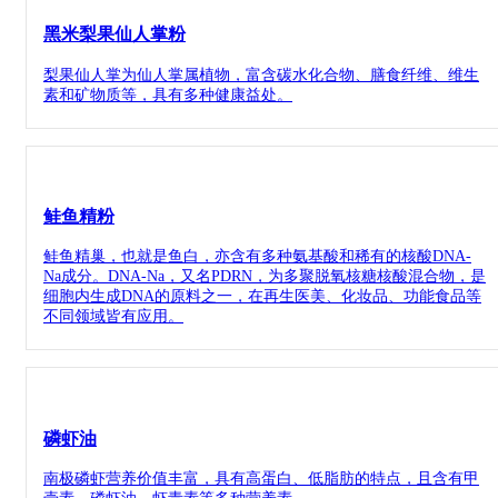
黑米梨果仙人掌粉
梨果仙人掌为仙人掌属植物，富含碳水化合物、膳食纤维、维生
素和矿物质等，具有多种健康益处。
鲑鱼精粉
鲑鱼精巢，也就是鱼白，亦含有多种氨基酸和稀有的核酸DNA-
Na成分。DNA-Na，又名PDRN，为多聚脱氧核糖核酸混合物，是
细胞内生成DNA的原料之一，在再生医美、化妆品、功能食品等
不同领域皆有应用。
磷虾油
南极磷虾营养价值丰富，具有高蛋白、低脂肪的特点，且含有甲