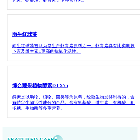
壳素、磷虾油、虾青素等多种营养素。
雨生红球藻
雨生红球藻被认为是生产虾青素原料之一。虾青素具有比类胡萝
卜素及维生素E更高的抗氧化活性。
综合蔬果植物酵素DTX75
酵素是以动物、植物、菌类等为原料，经微生物发酵制得的，含
有特定生物活性成分的产品。含有氨基酸、维生素、有机酸、粗
多糖、生物酶等多重营养。
FEATURED CASES