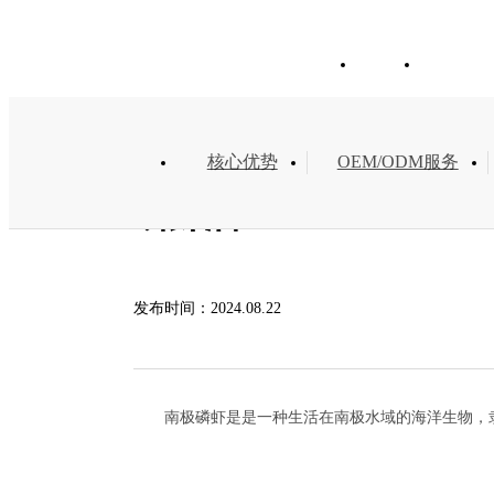
特色方案
首页
关
核心优势
OEM/ODM服务
磷虾油
发布时间：
2024.08.22
南极磷虾是是一种生活在南极水域的海洋生物，