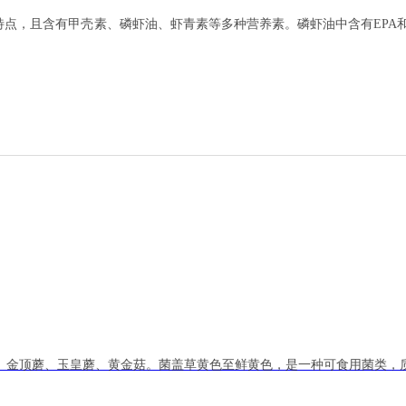
点，且含有甲壳素、磷虾油、虾青素等多种营养素。磷虾油中含有
EPA
、金顶蘑、玉皇蘑、黄金菇。菌盖草黄色至鲜黄色，是一种可食用菌类，