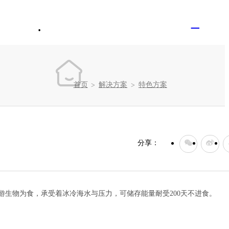
未登录
CN
联系我们
加入维卓
首页
解决方案
特色方案
>
>
分享：
游生物为食，承受着冰冷海水与压力，可储存能量耐受
200
天不进食。