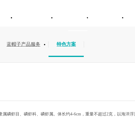
于维卓
产品与服务
解决方案
新闻资讯
蓝帽子产品服务
特色方案
隶属磷虾目、磷虾科、磷虾属。
体长约
4-6cm
，重量不超过
2
克，以海洋浮