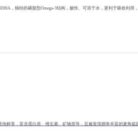
和
DHA
，独特的磷脂型
Omega-3
结构，极性、可溶于水，更利于吸收利用
质地鲜美，富含蛋白质、维生素、矿物质等，且被发现拥有丰富的麦角硫