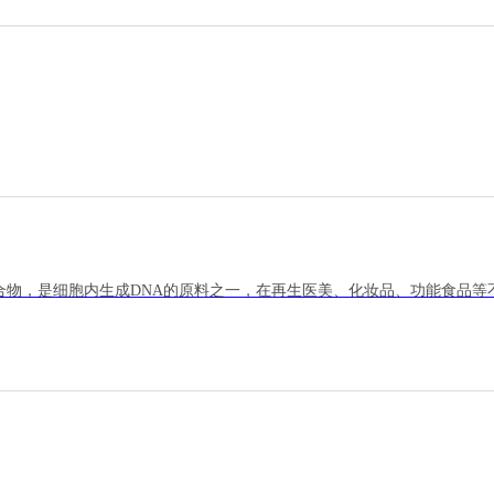
酸混合物，是细胞内生成DNA的原料之一，在再生医美、化妆品、功能食品