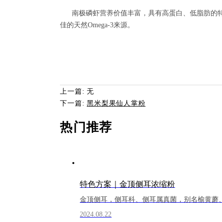
南极磷虾营养价值丰富，具有高蛋白、低脂肪的特
佳的天然
Omega-3
来源。
上一篇: 无
下一篇:
黑米梨果仙人掌粉
热门推荐
特色方案｜金顶侧耳浓缩粉
金顶侧耳，侧耳科、侧耳属真菌，别名榆黄蘑
2024.08.22