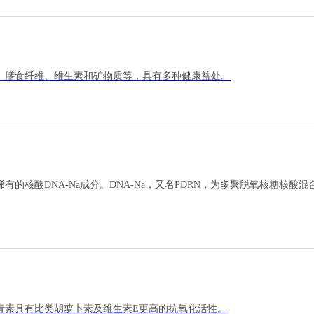
、膳食纤维、维生素和矿物质等，具有多种健康益处。
的核酸DNA-Na成分。DNA-Na，又名PDRN，为多聚脱氧核糖核
青素具有比类胡萝卜素及维生素E更高的抗氧化活性。