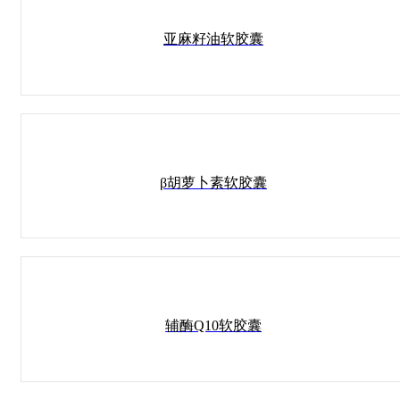
亚麻籽油软胶囊
β胡萝卜素软胶囊
辅酶Q10软胶囊