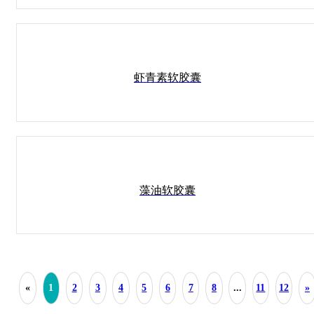
虾青素软胶囊
藻油软胶囊
«
1
...
2
3
4
5
6
7
8
11
12
»