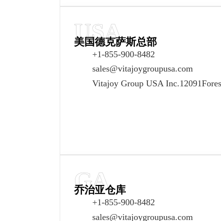
USA
美国德克萨斯总部
+1-855-900-8482
sales@vitajoygroupusa.com
Vitajoy Group USA Inc.12091Fores
GA
乔治亚仓库
+1-855-900-8482
sales@vitajoygroupusa.com