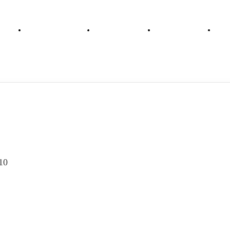
于维卓
产品与服务
解决方案
新闻资讯
新泽西仓库
乔治亚仓库
欧洲仓库
总部
10