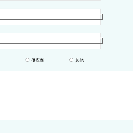
户
供应商
其他