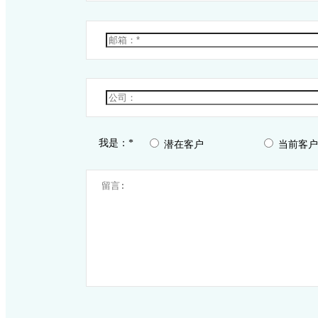
我是：*
潜在客户
当前客