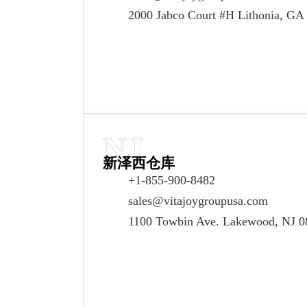
2000 Jabco Court #H Lithonia, GA
NJ
新泽西仓库
+1-855-900-8482
sales@vitajoygroupusa.com
1100 Towbin Ave. Lakewood, NJ 0