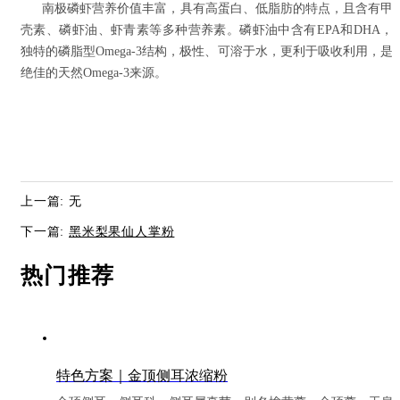
南极磷虾营养价值丰富，具有高蛋白、低脂肪的特点，且含有甲
壳素、磷虾油、虾青素等多种营养素。磷虾油中含有
EPA
和
DHA
，
独特的磷脂型
Omega-3
结构，极性、可溶于水，更利于吸收利用，是
绝佳的天然
Omega-3
来源。
上一篇: 无
下一篇:
黑米梨果仙人掌粉
热门推荐
特色方案｜金顶侧耳浓缩粉