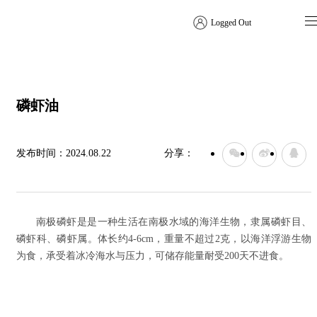
Logged Out
特色方案
磷虾油
发布时间：
2024.08.22
分享：
南极磷虾是是一种生活在南极水域的海洋生物，隶属磷虾目、
磷虾科、磷虾属。
体长约
4-6cm
，重量不超过
2
克，以海洋浮游生物
为食，承受着冰冷海水与压力，可储存能量耐受
200
天不进食。