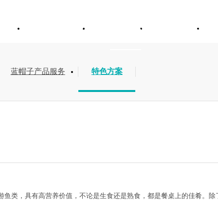
于维卓
产品与服务
解决方案
新闻资讯
蓝帽子产品服务
特色方案
游鱼类，具有高营养价值，不论是生食还是熟食，都是餐桌上的佳肴。除