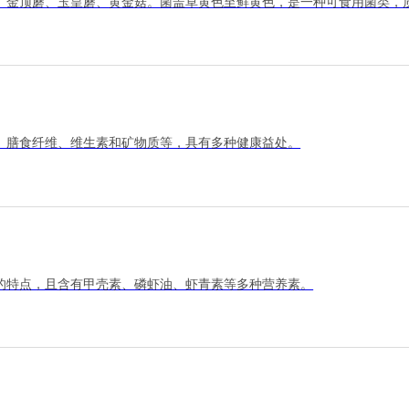
、金顶蘑、玉皇蘑、黄金菇。菌盖草黄色至鲜黄色，是一种可食用菌类，
、膳食纤维、维生素和矿物质等，具有多种健康益处。
的特点，且含有甲壳素、磷虾油、虾青素等多种营养素。