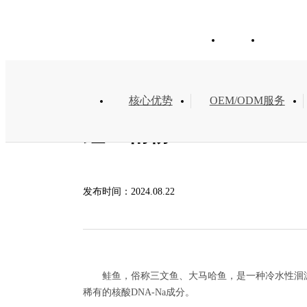
特色方案
首页
关
核心优势
OEM/ODM服务
鲑鱼精粉
发布时间：
2024.08.22
鲑鱼，俗称三文鱼、大马哈鱼，是一种冷水性洄
稀有的核酸
DNA-Na
成分。