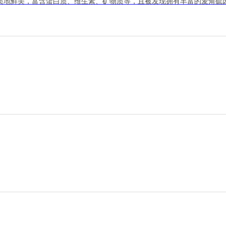
质地鲜美，富含蛋白质、维生素、矿物质等，且被发现拥有丰富的麦角硫