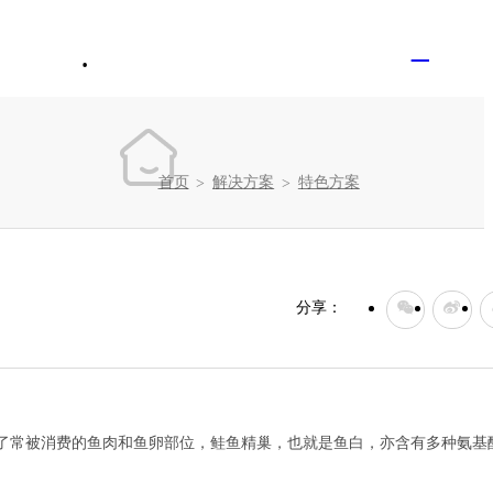
未登录
CN
联系我们
加入维卓
首页
解决方案
特色方案
>
>
分享：
了常被消费的鱼肉和鱼卵部位，鲑鱼精巢，也就是鱼白，亦含有多种氨基