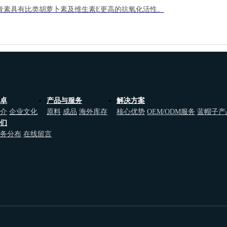
青素具有比类胡萝卜素及维生素E更高的抗氧化活性。
维卓
产品与服务
解决方案
简介
企业文化
原料
成品
海外库存
核心优势
OEM/ODM服务
蓝帽子产
我们
业务分布
在线留言