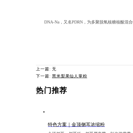
DNA-Na，又名
PDRN
，为多聚脱氧核糖核酸混合
上一篇: 无
下一篇:
黑米梨果仙人掌粉
热门推荐
特色方案｜金顶侧耳浓缩粉