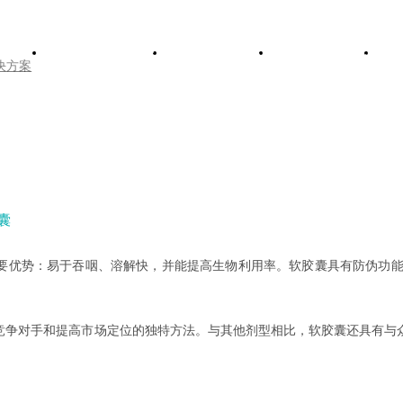
于维卓
产品与服务
解决方案
新闻资讯
决方案
囊
要优势：易于吞咽、溶解快，并能提高生物利用率。软胶囊具有防伪功
竞争对手和提高市场定位的独特方法。与其他剂型相比，软胶囊还具有与
。