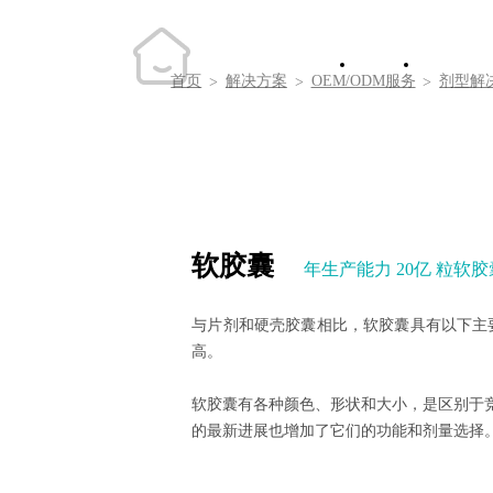
剂型解决方案
首页
关
首页
解决方案
OEM/ODM服务
剂型解
>
>
>
DOSAGE FORM SOLUTIONS
软胶囊
年生产能力 20亿 粒软胶
与片剂和硬壳胶囊相比，软胶囊具有以下主
高。
软胶囊有各种颜色、形状和大小，是区别于
的最新进展也增加了它们的功能和剂量选择